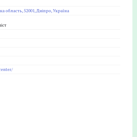
а область, 52001, Дніпро, Україна
іст
center/