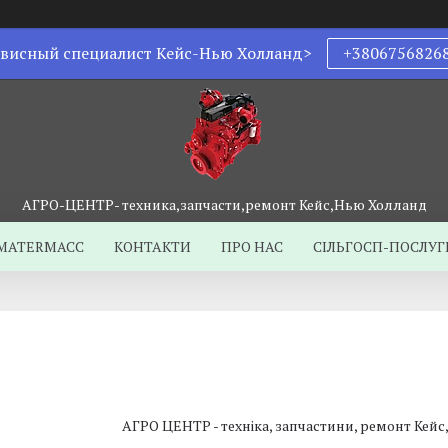
висный специалист Кейс-Нью Холланд>
+3806756826
АГРО-ЦЕНТР- техника,запчасти,ремонт Кейс,Нью Холланд
MATERMACC
КОНТАКТИ
ПРО НАС
СІЛЬГОСП-ПОСЛУГ
АГРО ЦЕНТР - техніка, запчастини, ремонт Кей