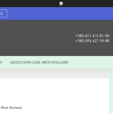
82
+380 (67) 472-81-00
+380 (99) 427-39-88
И
АКСЕСУАРИ CASE-NEW HOLLAND
с, Нью Холанд