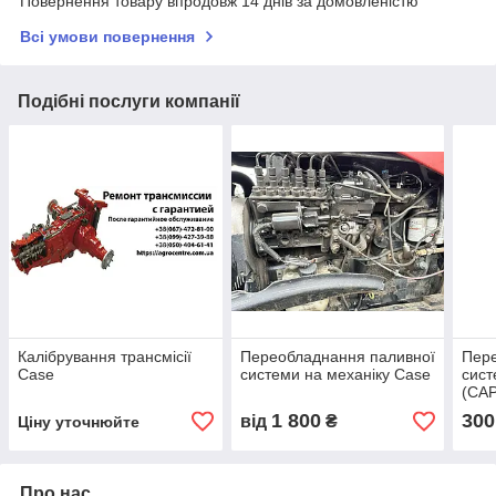
Повернення товару впродовж 14 днів за домовленістю
Всі умови повернення
Подібні послуги компанії
Калібрування трансмісії
Переобладнання паливної
Пере
Case
системи на механіку Case
сист
(CAP
Цен
1 800
300
від
₴
Ціну уточнюйте
Про нас