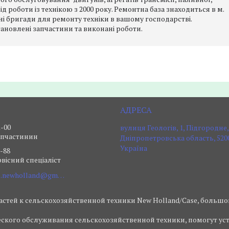
д роботи із технікою з 2000 року. Ремонтна база знаходиться в м.
і бригади для ремонту техніки в вашому господарстві.
тановлені запчастини та виконані роботи.
1-00
вулиця Геологів, 1, Підгородне,
апчастинин
Дніпропетровська область, 5200
Україна
9-88
вісний спеціаліст
agrocenter.case.newholland@gmail.com
стей к сельскохозяйственной техники New Holland/Case, большо
ского обслуживания сельскохозяйственной техники, помогут ус