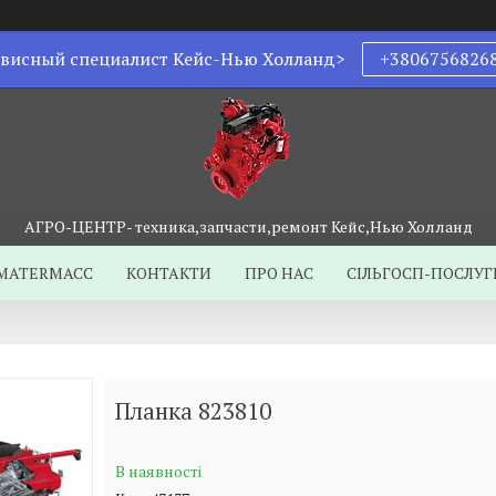
висный специалист Кейс-Нью Холланд>
+3806756826
АГРО-ЦЕНТР- техника,запчасти,ремонт Кейс,Нью Холланд
MATERMACC
КОНТАКТИ
ПРО НАС
СІЛЬГОСП-ПОСЛУГ
Планка 823810
В наявності