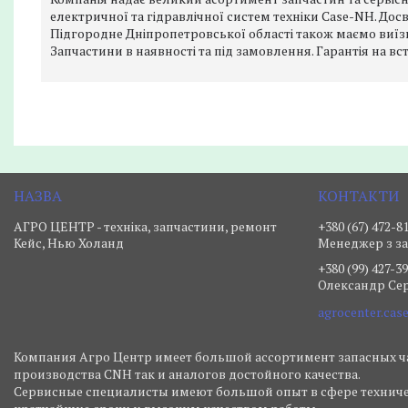
електричної та гідравлічної систем техніки Case-NH. Досві
Підгородне Дніпропетровської області також маємо виїзн
Запчастини в наявності та під замовлення. Гарантія на вс
АГРО ЦЕНТР - техніка, запчастини, ремонт
+380 (67) 472-8
Кейс, Нью Холанд
Менеджер з з
+380 (99) 427-3
Олександр Сер
Компания Агро Центр имеет большой ассортимент запасных ча
производства CNH так и аналогов достойного качества.
Сервисные специалисты имеют большой опыт в сфере техниче