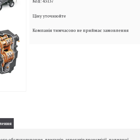
Код:
43137
Ціну уточнюйте
Компанія тимчасово не приймає замовлення
лення
го обслуговування двигунів, агрегатів трансмісії, паливної,