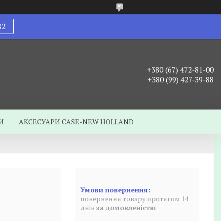
82
+380 (67) 472-81-00
+380 (99) 427-39-88
И
АКСЕСУАРИ CASE-NEW HOLLAND
повернення товару протягом 14
днів
за домовленістю