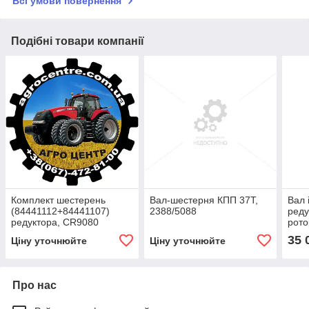
Всі умови повернення
Подібні товари компанії
Комплект шестерень
Вал-шестерня КПП 37Т,
Вал 
(84441112+84441107)
2388/5088
реду
редуктора, CR9080
рото
35 
Ціну уточнюйте
Ціну уточнюйте
Про нас