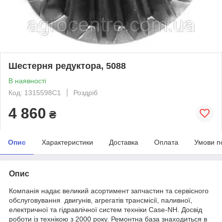
Шестерня редуктора, 5088
В наявності
Код: 1315598C1
Роздріб
4 860
₴
Опис
Характеристики
Доставка
Оплата
Умови п
Опис
Компанія надає великий асортимент запчастин та сервісного
обслуговування двигунів, агрегатів трансмісії, паливної,
електричної та гідравлічної систем техніки Case-NH. Досвід
роботи із технікою з 2000 року. Ремонтна база знаходиться в